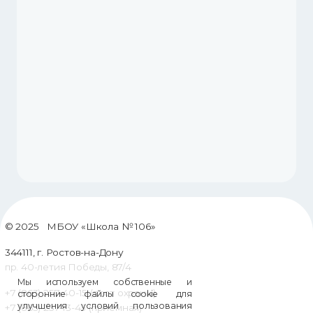
© 2025 МБОУ «Школа № 106»
344111, г. Ростов-на-Дону
пр. 40-летия Победы, 87/4
Мы используем собственные и
+7 (863) 257-40-15 (пост охраны)
сторонние файлы cookie для
улучшения условий пользования
+7 (863) 257-13-43 (приемная)