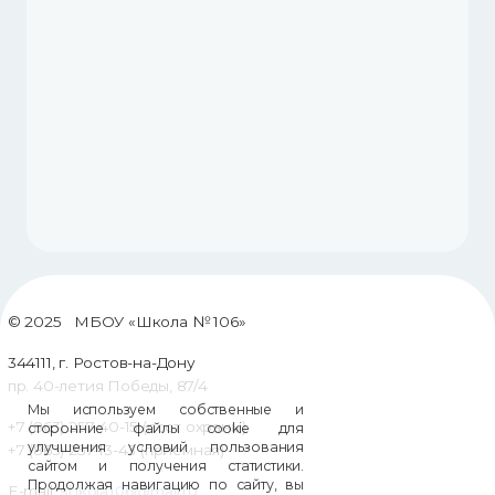
© 2025 МБОУ «Школа № 106»
344111, г. Ростов-на-Дону
пр. 40-летия Победы, 87/4
Мы используем собственные и
+7 (863) 257-40-15 (пост охраны)
сторонние файлы cookie для
улучшения условий пользования
+7 (863) 257-13-43 (приемная)
сайтом и получения статистики.
Продолжая навигацию по сайту, вы
E-mail:
shkola106@mail.ru