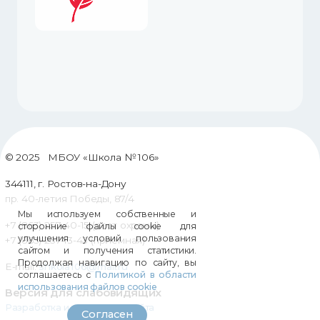
© 2025 МБОУ «Школа № 106»
344111, г. Ростов-на-Дону
пр. 40-летия Победы, 87/4
Мы используем собственные и
+7 (863) 257-40-15 (пост охраны)
сторонние файлы cookie для
улучшения условий пользования
+7 (863) 257-13-43 (приемная)
сайтом и получения статистики.
Продолжая навигацию по сайту, вы
E-mail:
shkola106@mail.ru
соглашаетесь с
Политикой в области
использования файлов cookie
Версия для слабовидящих
Разработка и поддержка сайта
Согласен